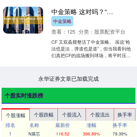
中金策略 这对吗？“CF校长”们实际上是一群大学生？
中金策略
查看：
125
分类：
股票配资平台
CF 又双叒叕整活了中金策略。 虽说“枪
法也是法，弹道也是道”，但当我看到他
们真把CF的战场搬到球场，将平时压枪
的肌肉记忆，化作投篮出手时的完美弧
线时，我就知道....
永华证券文章已加载完成
个股实时涨跌榜
个股跌幅
个股流入
个股流出
换手率
个股涨幅
排名
名称
最新价
涨幅
换手率
1
N展芯
116.52
396.89%
79.39%