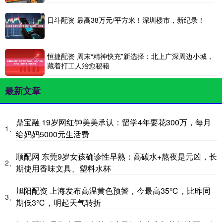
日斗配资 最高38万元/平方米！深圳楼市，新纪录！
恒捷配资 周末“精神快充”新选择：北上广深周边小城，
藏着打工人治愈秘籍
最新文章
鼎宝融 19岁网红钟美美承认：留学4年要花300万，每月
1、
给妈妈5000元生活费
顺配网 东莞9岁女孩确诊性早熟：高碳水+熬夜是元凶，长
2、
期使用香味文具、塑料水杯
旭阳配资 上海发布高温黄色预警，今最高35℃，比昨同
3、
期低3℃，明起天气转折