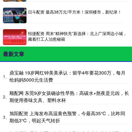
日斗配资 最高38万元/平方米！深圳楼市，新纪录！
恒捷配资 周末“精神快充”新选择：北上广深周边小城，
藏着打工人治愈秘籍
最新文章
鼎宝融 19岁网红钟美美承认：留学4年要花300万，每月
1、
给妈妈5000元生活费
顺配网 东莞9岁女孩确诊性早熟：高碳水+熬夜是元凶，长
2、
期使用香味文具、塑料水杯
旭阳配资 上海发布高温黄色预警，今最高35℃，比昨同
3、
期低3℃，明起天气转折