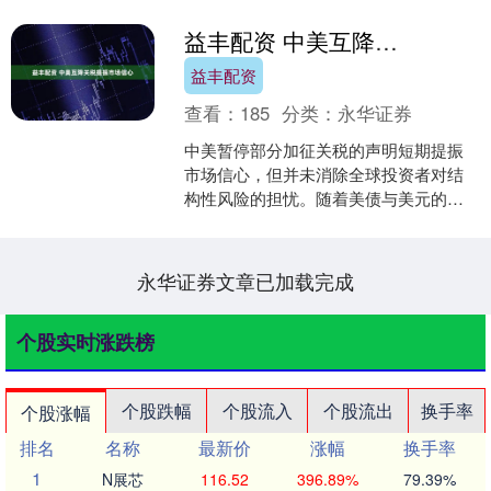
益丰配资 中美互降关税提振市场信心
益丰配资
查看：
185
分类：
永华证券
中美暂停部分加征关税的声明短期提振
市场信心，但并未消除全球投资者对结
构性风险的担忧。随着美债与美元的长
期吸引力减弱益丰配资，资本正加速寻
找替代出路。中国资产在地....
永华证券文章已加载完成
个股实时涨跌榜
个股跌幅
个股流入
个股流出
换手率
个股涨幅
排名
名称
最新价
涨幅
换手率
1
N展芯
116.52
396.89%
79.39%