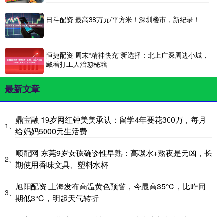
日斗配资 最高38万元/平方米！深圳楼市，新纪录！
恒捷配资 周末“精神快充”新选择：北上广深周边小城，
藏着打工人治愈秘籍
最新文章
鼎宝融 19岁网红钟美美承认：留学4年要花300万，每月
1、
给妈妈5000元生活费
顺配网 东莞9岁女孩确诊性早熟：高碳水+熬夜是元凶，长
2、
期使用香味文具、塑料水杯
旭阳配资 上海发布高温黄色预警，今最高35℃，比昨同
3、
期低3℃，明起天气转折