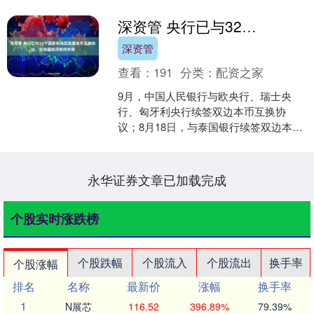
深资管 央行已与32个国家和地区签署本币互换协议，对我国经济有何作用
深资管
查看：
191
分类：
配资之家
9月，中国人民银行与欧央行、瑞士央
行、匈牙利央行续签双边本币互换协
议；8月18日，与泰国银行续签双边本币
互换协议；5月13日，与巴西央行续签双
边本币互换协议……....
永华证券文章已加载完成
个股实时涨跌榜
个股跌幅
个股流入
个股流出
换手率
个股涨幅
排名
名称
最新价
涨幅
换手率
1
N展芯
116.52
396.89%
79.39%