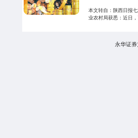
本文转自：陕西日报七星
业农村局获悉：近日，
为：商洛市....
永华证券
上证指数
3940.04
.40
2.13%
39.68
1.