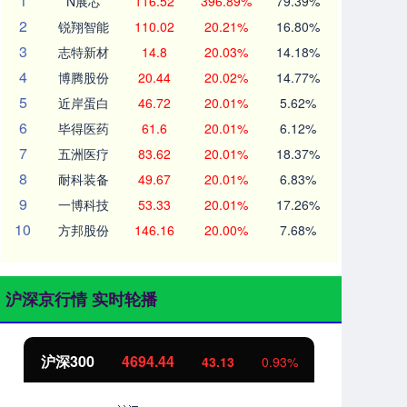
1
N展芯
116.52
396.89%
79.39%
2
锐翔智能
110.02
20.21%
16.80%
3
志特新材
14.8
20.03%
14.18%
4
博腾股份
20.44
20.02%
14.77%
5
近岸蛋白
46.72
20.01%
5.62%
6
毕得医药
61.6
20.01%
6.12%
7
五洲医疗
83.62
20.01%
18.37%
8
耐科装备
49.67
20.01%
6.83%
9
一博科技
53.33
20.01%
17.26%
10
方邦股份
146.16
20.00%
7.68%
沪深京行情 实时轮播
沪深300
4694.44
北
43.13
0.93%