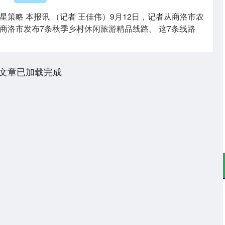
策略 本报讯 （记者 王佳伟）9月12日，记者从商洛市农
商洛市发布7条秋季乡村休闲旅游精品线路。 这7条线路
文章已加载完成
深证成指
14311.01
02%
200.89
1.42%