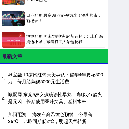
日斗配资 最高38万元/平方米！深圳楼市，
新纪录！
恒捷配资 周末“精神快充”新选择：北上广深
周边小城，藏着打工人治愈秘籍
最新文章
鼎宝融 19岁网红钟美美承认：留学4年要花300
1、
万，每月给妈妈5000元生活费
顺配网 东莞9岁女孩确诊性早熟：高碳水+熬夜
2、
是元凶，长期使用香味文具、塑料水杯
旭阳配资 上海发布高温黄色预警，今最高
3、
35℃，比昨同期低3℃，明起天气转折