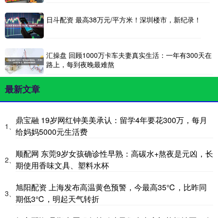
日斗配资 最高38万元/平方米！深圳楼市，新纪录！
汇操盘 回顾1000万卡车夫妻真实生活：一年有300天在
路上，每到夜晚最难熬
最新文章
鼎宝融 19岁网红钟美美承认：留学4年要花300万，每月
1、
给妈妈5000元生活费
顺配网 东莞9岁女孩确诊性早熟：高碳水+熬夜是元凶，长
2、
期使用香味文具、塑料水杯
旭阳配资 上海发布高温黄色预警，今最高35℃，比昨同
3、
期低3℃，明起天气转折