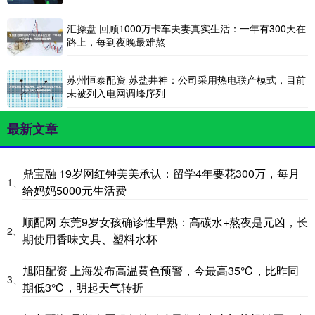
汇操盘 回顾1000万卡车夫妻真实生活：一年有300天在
路上，每到夜晚最难熬
苏州恒泰配资 苏盐井神：公司采用热电联产模式，目前
未被列入电网调峰序列
最新文章
鼎宝融 19岁网红钟美美承认：留学4年要花300万，每月
1、
给妈妈5000元生活费
顺配网 东莞9岁女孩确诊性早熟：高碳水+熬夜是元凶，长
2、
期使用香味文具、塑料水杯
旭阳配资 上海发布高温黄色预警，今最高35℃，比昨同
3、
期低3℃，明起天气转折