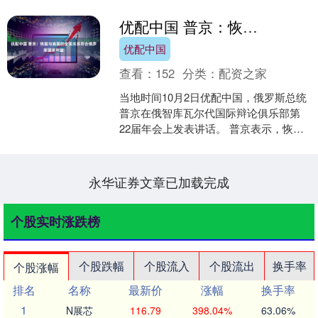
优配中国 普京：恢复与美国的全面关系符合俄罗斯国家利益
优配中国
查看：
152
分类：
配资之家
当地时间10月2日优配中国，俄罗斯总统
普京在俄智库瓦尔代国际辩论俱乐部第
22届年会上发表讲话。 普京表示，恢复
与美国的全面关系符合俄罗斯国家利
益。本届美国政府直....
永华证券文章已加载完成
个股实时涨跌榜
个股跌幅
个股流入
个股流出
换手率
个股涨幅
排名
名称
最新价
涨幅
换手率
1
N展芯
116.79
398.04%
63.06%