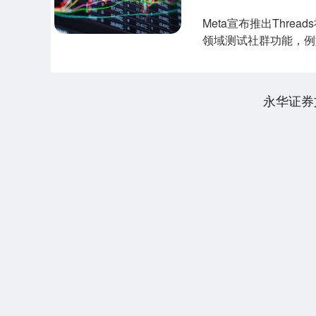
Meta宣布推出Thre
领域测试社群功能，例如
永华证券
940.04
深证成指
14311.01
39.68
1.02%