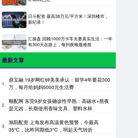
日斗配资 最高38万元/平方米！深圳楼市，
新纪录！
汇操盘 回顾1000万卡车夫妻真实生活：一年
有300天在路上，每到夜晚最难熬
最新文章
鼎宝融 19岁网红钟美美承认：留学4年要花300
1、
万，每月给妈妈5000元生活费
顺配网 东莞9岁女孩确诊性早熟：高碳水+熬夜
2、
是元凶，长期使用香味文具、塑料水杯
旭阳配资 上海发布高温黄色预警，今最高
3、
35℃，比昨同期低3℃，明起天气转折