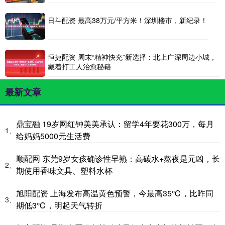
日斗配资 最高38万元/平方米！深圳楼市，新纪录！
恒捷配资 周末“精神快充”新选择：北上广深周边小城，
藏着打工人治愈秘籍
最新文章
鼎宝融 19岁网红钟美美承认：留学4年要花300万，每月
1、
给妈妈5000元生活费
顺配网 东莞9岁女孩确诊性早熟：高碳水+熬夜是元凶，长
2、
期使用香味文具、塑料水杯
旭阳配资 上海发布高温黄色预警，今最高35℃，比昨同
3、
期低3℃，明起天气转折