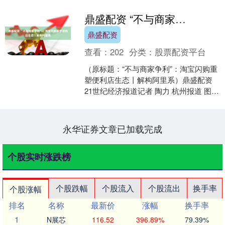
鼎盛配资 “不与商家争利”：淘宝闪购重塑便利店生态丨解构阿里系
鼎盛配资
查看：
202
分类：
股票配资平台
（原标题：“不与商家争利”：淘宝闪购重
塑便利店生态丨解构阿里系）鼎盛配资
21世纪经济报道记者 陶力 杭州报道 图为
新亮相的淘宝便利店南京旗舰店 即时零
售战火燃....
永华证券文章已加载完成
个股实时涨跌榜
个股跌幅
个股流入
个股流出
换手率
个股涨幅
排名
名称
最新价
涨幅
换手率
1
N展芯
116.52
396.89%
79.39%