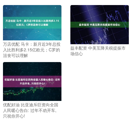
万店优配 马卡：新月近3年总投
益丰配资 中美互降关税提振市
入比胜利多2.15亿欧元；C罗的
场信心
沮丧可以理解
优配好油 比亚迪斥巨资向全国
人民暖心告白: 过年不劝开车,
只祝你开心!