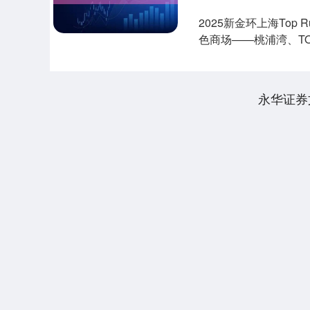
2025新金环上海Top
色商场——桃浦湾、TO
永华证券
深证成指
14311.01
.68
1.02%
200.89
1