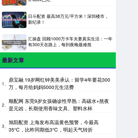
日斗配资 最高38万元/平方米！深圳楼市，
新纪录！
汇操盘 回顾1000万卡车夫妻真实生活：一年
有300天在路上，每到夜晚最难熬
最新文章
鼎宝融 19岁网红钟美美承认：留学4年要花300
1、
万，每月给妈妈5000元生活费
顺配网 东莞9岁女孩确诊性早熟：高碳水+熬夜
2、
是元凶，长期使用香味文具、塑料水杯
旭阳配资 上海发布高温黄色预警，今最高
3、
35℃，比昨同期低3℃，明起天气转折