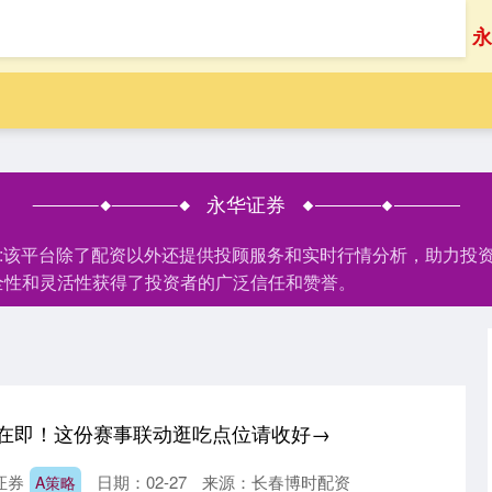
首页
永
永华证券
家:该平台除了配资以外还提供投顾服务和实时行情分析，助力投
全性和灵活性获得了投资者的广泛信任和赞誉。
n开跑在即！这份赛事联动逛吃点位请收好→
证券
日期：02-27
来源：长春博时配资
A策略