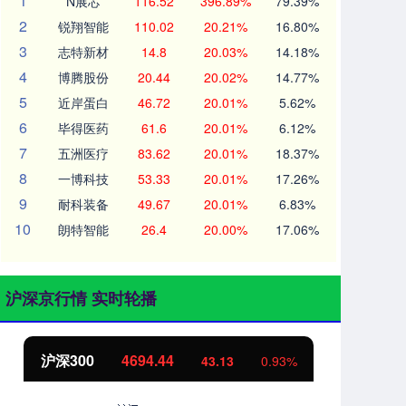
1
N展芯
116.52
396.89%
79.39%
2
锐翔智能
110.02
20.21%
16.80%
3
志特新材
14.8
20.03%
14.18%
4
博腾股份
20.44
20.02%
14.77%
5
近岸蛋白
46.72
20.01%
5.62%
6
毕得医药
61.6
20.01%
6.12%
7
五洲医疗
83.62
20.01%
18.37%
8
一博科技
53.33
20.01%
17.26%
9
耐科装备
49.67
20.01%
6.83%
10
朗特智能
26.4
20.00%
17.06%
沪深京行情 实时轮播
北证50
1134.24
创
11.37
1.01%