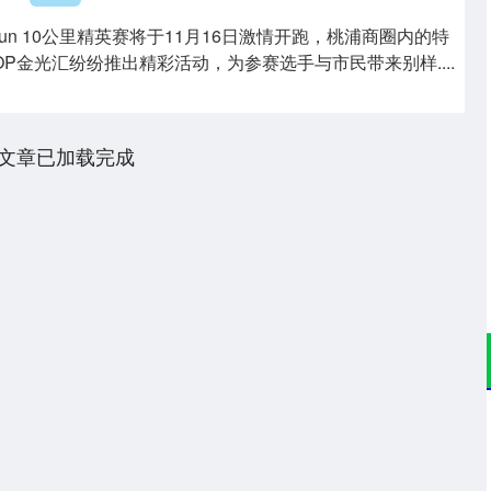
 Run 10公里精英赛将于11月16日激情开跑，桃浦商圈内的特
P金光汇纷纷推出精彩活动，为参赛选手与市民带来别样....
文章已加载完成
沪深300
4694.44
.42%
43.13
0.93%