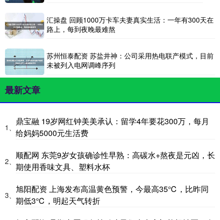
汇操盘 回顾1000万卡车夫妻真实生活：一年有300天在
路上，每到夜晚最难熬
苏州恒泰配资 苏盐井神：公司采用热电联产模式，目前
未被列入电网调峰序列
最新文章
鼎宝融 19岁网红钟美美承认：留学4年要花300万，每月
1、
给妈妈5000元生活费
顺配网 东莞9岁女孩确诊性早熟：高碳水+熬夜是元凶，长
2、
期使用香味文具、塑料水杯
旭阳配资 上海发布高温黄色预警，今最高35℃，比昨同
3、
期低3℃，明起天气转折