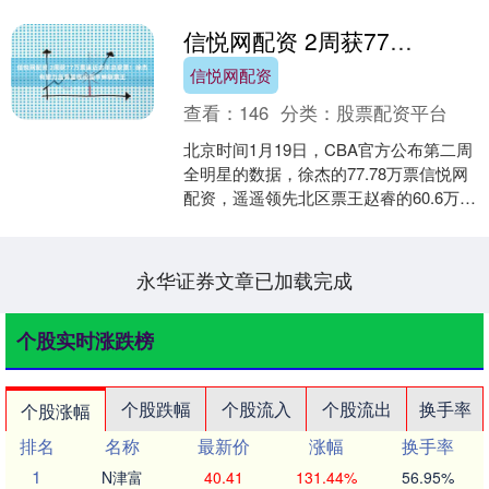
信悦网配资 2周获77万票逼近去年总获票！徐杰有望力压男篮现役国手蝉联票王
信悦网配资
查看：
146
分类：
股票配资平台
北京时间1月19日，CBA官方公布第二周
全明星的数据，徐杰的77.78万票信悦网
配资，遥遥领先北区票王赵睿的60.6万
票。 与南区第二名的贺希宁52万票相
比，更....
永华证券文章已加载完成
个股实时涨跌榜
个股跌幅
个股流入
个股流出
换手率
个股涨幅
排名
名称
最新价
涨幅
换手率
1
N津富
40.41
131.44%
56.95%