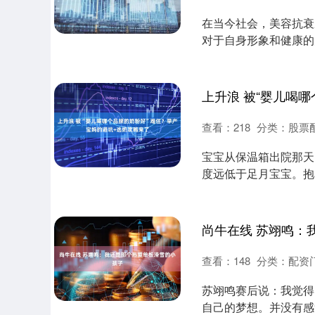
在当今社会，美容抗衰
对于自身形象和健康的
而，面对琳琅满目的....
查看：
218
分类：
股票
宝宝从保温箱出院那天
度远低于足月宝宝。抱
粉才能保证营养又....
尚牛在线 苏翊鸣：
查看：
148
分类：
配资
上证指数
3940.04
.40
2.13%
39.68
1.
苏翊鸣赛后说：我觉得
自己的梦想。并没有感