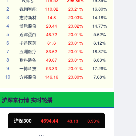
1
N展芯
116.52
396.89%
79.39%
2
锐翔智能
110.02
20.21%
16.80%
3
志特新材
14.8
20.03%
14.18%
4
博腾股份
20.44
20.02%
14.77%
5
近岸蛋白
46.72
20.01%
5.62%
6
毕得医药
61.6
20.01%
6.12%
7
五洲医疗
83.62
20.01%
18.37%
8
耐科装备
49.67
20.01%
6.83%
9
一博科技
53.33
20.01%
17.26%
10
方邦股份
146.16
20.00%
7.68%
沪深京行情 实时轮播
沪深300
4694.44
北
43.13
0.93%