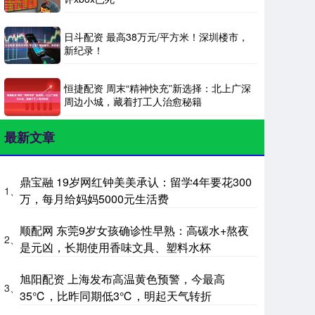
日斗配资 最高38万元/平方米！深圳楼市，
新纪录！
恒捷配资 周末“精神快充”新选择：北上广深
周边小城，藏着打工人治愈秘籍
最新文章
鼎宝融 19岁网红钟美美承认：留学4年要花300
1、
万，每月给妈妈5000元生活费
顺配网 东莞9岁女孩确诊性早熟：高碳水+熬夜
2、
是元凶，长期使用香味文具、塑料水杯
旭阳配资 上海发布高温黄色预警，今最高
3、
35℃，比昨同期低3℃，明起天气转折