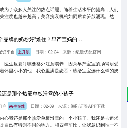
成为了众多人关注的热点话题。随着生活水平的提高，人们
关注度也越来越高，美容抗衰机构如雨后春笋般涌现。然
上升浪 被“婴儿喝哪个品牌的奶粉好”难住？早产宝妈的避坑+选奶攻略来了
配资平台
日期：02-24
来源：纪源优配官网
上升浪
，医生反复叮嘱要格外注意喂养，因为早产宝宝的肠胃耐受
着怀里小小的他，我心里满是忐忑：该给宝宝选什么样的奶
我还是那个热爱单板滑雪的小孩子
门户
日期：02-09
来源：海陆证券APP下载
尚牛在线
深证成指
14311.01
02%
200.89
1.42%
内心我还是那个热爱单板滑雪的一个小孩子。我还是去追求
觉自己有特别不同的地方。和四年前比，让我意识到唯一不