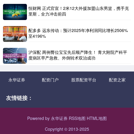
恒财网 正式官宣！2米12大外援加盟山东男篮，携手克
里斯，全力冲击前四
配多多 远东传动：预计2025年净利润同比增长2506%
至4196%
沪深配 两例臀位宝宝先后顺产降生！ 青大附院产科平
度病区早产急救、外倒转术双治成功
永华证券
配资门户
股票配资平台
配资之家
友情链接：
Powered by
永华证券
RSS地图
HTML地图
Copyright
© 2013-2025