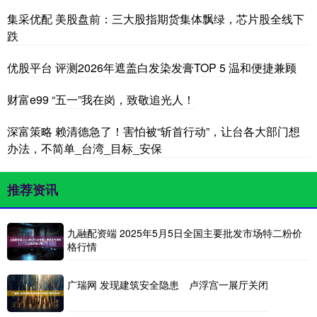
集采优配 美股盘前：三大股指期货集体飘绿，芯片股全线下
跌
优股平台 评测2026年遮盖白发染发膏TOP 5 温和便捷兼顾
财富e99 “五一”我在岗，致敬追光人！
深富策略 赖清德急了！害怕被“斩首行动”，让台各大部门想
办法，不简单_台湾_目标_安保
推荐资讯
九融配资端 2025年5月5日全国主要批发市场特二粉价
格行情
广瑞网 发现建筑安全隐患 卢浮宫一展厅关闭