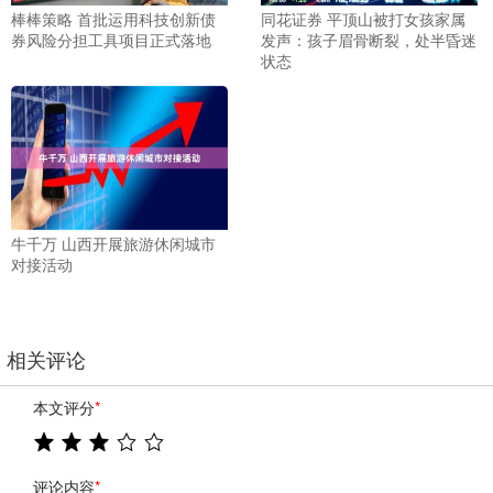
棒棒策略 首批运用科技创新债
同花证券 平顶山被打女孩家属
券风险分担工具项目正式落地
发声：孩子眉骨断裂，处半昏迷
状态
牛千万 山西开展旅游休闲城市
对接活动
相关评论
本文评分
*
评论内容
*