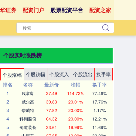
华证券
配资门户
股票配资平台
配资之家
个股实时涨跌榜
个股跌幅
个股流入
个股流出
换手率
个股涨幅
排名
名称
最新价
涨幅
换手率
1
N津富
37.49
114.72%
77.46%
2
威尔高
39.83
20.01%
17.76%
3
锴威特
77.82
20.00%
1.17%
4
科翔股份
64.32
20.00%
12.21%
5
蜀道装备
33.61
19.99%
11.69%
6
中巨芯
27.85
19.99%
32.20%