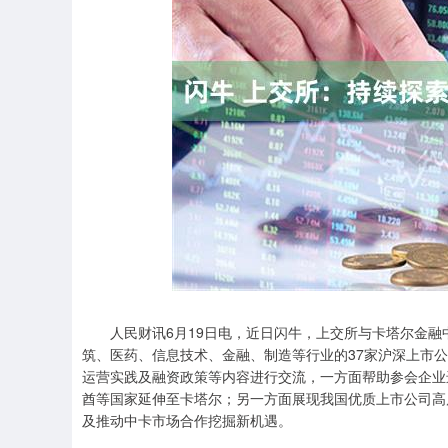
上证指数
3900.35
00
-0.01%
21.92
0.
人民财讯6月19日电，近日闪牛，上交所与卡塔尔金融中
筑、医药、信息技术、金融、制造等行业的37家沪深上市
运营实践及融资政策等内容进行交流，一方面帮助参会企业
酋等国家延伸至卡塔尔；另一方面展现我国优质上市公司高
及推动中卡市场合作挖掘新机遇。