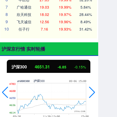
7
广哈通信
19.03
19.99%
5.84%
8
欣天科技
18.02
19.97%
28.44%
9
飞天诚信
12.56
19.96%
8.49%
10
任子行
7.16
19.93%
31.42%
沪深京行情 实时轮播
沪深300
4651.31
北
-6.85
-0.15%