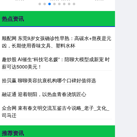
热点资讯
顺配网 东莞9岁女孩确诊性早熟：高碳水+熬夜是元
凶，长期使用香味文具、塑料水杯
趣炒股 AI催生“科技宅名媛”：陪聊大模型成新宠 时
薪可达5000美元！
拾贝赢 聊聊美容抗衰机构哪个口碑好值得选
融证通 迎着朝阳，以热血青春浇筑匠心
众合网 束有春文明交流互鉴古今说略_老子_文化_
司马迁
推荐资讯