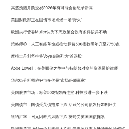
高盛预测并购交易2026年有可能会创纪录新高
美国财政部正在国债市场点燃一场“野火”
欧洲央行管委Muller认为下周政策会议有条件按兵不动
策略师称：人工智能革命或推动标普500指数明年升至7750点
摩根士丹利坚持将Voya金融列为“首选股”
Abbe Lowell：在美联储之争中与特朗普对垒的资深辩护律师
华尔街分析师称好市多仍是“市场份额赢家”
美国股票市场：标普500指数两连挫 科技股进一步下跌
美国债市：国债受英债拖累下跌 活跃的公司债发行加剧压力
纽约汇率：日元因政治风险下跌 英镑受英国国债拖累
欧洲股票市场创一个月来最大跌幅 债券收益率上升冲击风险偏好