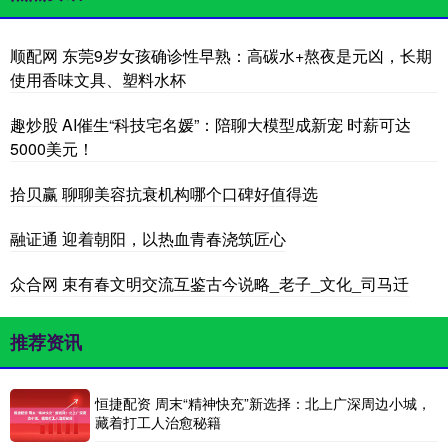
顺配网 东莞9岁女孩确诊性早熟：高碳水+熬夜是元凶，长期
使用香味文具、塑料水杯
趣炒股 AI催生“科技宅名媛”：陪聊大模型成新宠 时薪可达
5000美元！
拾贝赢 聊聊美容抗衰机构哪个口碑好值得选
融证通 迎着朝阳，以热血青春浇筑匠心
众合网 束有春文明交流互鉴古今说略_老子_文化_司马迁
推荐资讯
恒捷配资 周末“精神快充”新选择：北上广深周边小城，
藏着打工人治愈秘籍