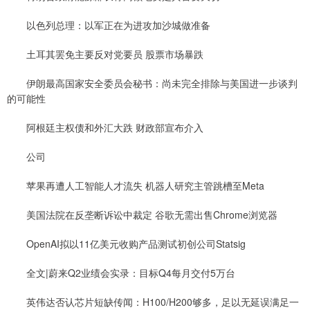
以色列总理：以军正在为进攻加沙城做准备
土耳其罢免主要反对党要员 股票市场暴跌
伊朗最高国家安全委员会秘书：尚未完全排除与美国进一步谈判
的可能性
阿根廷主权债和外汇大跌 财政部宣布介入
公司
苹果再遭人工智能人才流失 机器人研究主管跳槽至Meta
美国法院在反垄断诉讼中裁定 谷歌无需出售Chrome浏览器
OpenAI拟以11亿美元收购产品测试初创公司Statsig
全文|蔚来Q2业绩会实录：目标Q4每月交付5万台
英伟达否认芯片短缺传闻：H100/H200够多，足以无延误满足一