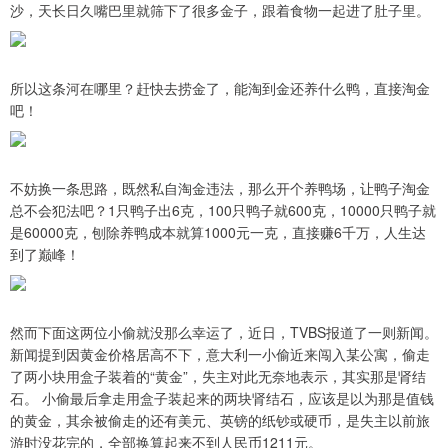
沙，天长日久嘴巴里就筛下了很多金子，跟着食物一起进了肚子里。
所以这条河在哪里？赶快去捞金了，能淘到金还养什么鸭，直接淘金
吧！
不妨换一条思路，既然私自淘金违法，那么开个养鸭场，让鸭子淘金
总不会犯法吧？1只鸭子出6克，100只鸭子就600克，10000只鸭子就
是60000克，刨除养鸭成本就算1000元一克，直接赚6千万，人生达
到了巅峰！
然而下面这两位小偷就没那么幸运了，近日，TVBS报道了一则新闻。
新闻提到因黄金价格居高不下，意大利一小偷近来闯入某公寓，偷走
了两小块用盒子装着的“黄金”，失主对此无奈地表示，其实那是肾结
石。 小偷最后拿走用盒子装起来的两块肾结石，应该是以为那是值钱
的黄金，其余被偷走的还有美元、英镑的纸钞或硬币，是失主以前旅
游时没花完的，全部换算起来不到人民币1211元。