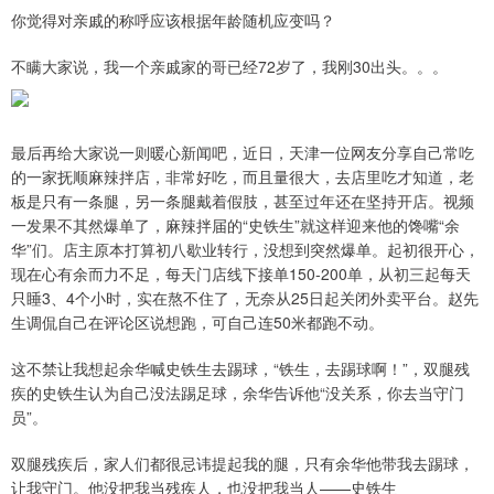
你觉得对亲戚的称呼应该根据年龄随机应变吗？
不瞒大家说，我一个亲戚家的哥已经72岁了，我刚30出头。。。
最后再给大家说一则暖心新闻吧，近日，天津一位网友分享自己常吃
的一家抚顺麻辣拌店，非常好吃，而且量很大，去店里吃才知道，老
板是只有一条腿，另一条腿戴着假肢，甚至过年还在坚持开店。视频
一发果不其然爆单了，麻辣拌届的“史铁生”就这样迎来他的馋嘴“余
华”们。店主原本打算初八歇业转行，没想到突然爆单。起初很开心，
现在心有余而力不足，每天门店线下接单150-200单，从初三起每天
只睡3、4个小时，实在熬不住了，无奈从25日起关闭外卖平台。赵先
生调侃自己在评论区说想跑，可自己连50米都跑不动。
这不禁让我想起余华喊史铁生去踢球，“铁生，去踢球啊！”，双腿残
疾的史铁生认为自己没法踢足球，余华告诉他“没关系，你去当守门
员”。
双腿残疾后，家人们都很忌讳提起我的腿，只有余华他带我去踢球，
让我守门。他没把我当残疾人，也没把我当人——史铁生