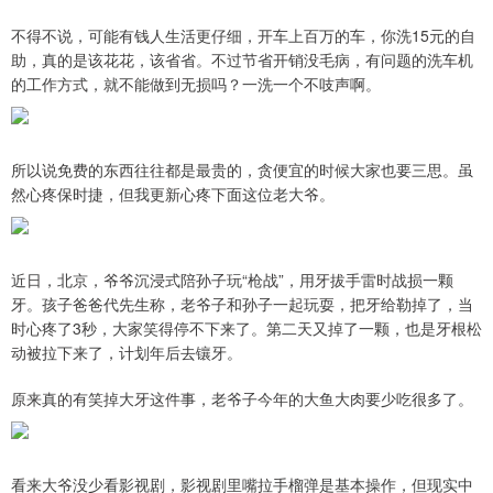
不得不说，可能有钱人生活更仔细，开车上百万的车，你洗15元的自
助，真的是该花花，该省省。不过节省开销没毛病，有问题的洗车机
的工作方式，就不能做到无损吗？一洗一个不吱声啊。
所以说免费的东西往往都是最贵的，贪便宜的时候大家也要三思。虽
然心疼保时捷，但我更新心疼下面这位老大爷。
近日，北京，爷爷沉浸式陪孙子玩“枪战”，用牙拔手雷时战损一颗
牙。孩子爸爸代先生称，老爷子和孙子一起玩耍，把牙给勒掉了，当
时心疼了3秒，大家笑得停不下来了。第二天又掉了一颗，也是牙根松
动被拉下来了，计划年后去镶牙。
原来真的有笑掉大牙这件事，老爷子今年的大鱼大肉要少吃很多了。
看来大爷没少看影视剧，影视剧里嘴拉手榴弹是基本操作，但现实中