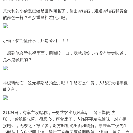
意大利的小偷蠢已经是世界闻名了，偷走肾结石，难道肾结石和黄金
的颜色一样？至少重量相差很大吧。
小偷：你们懂什么，那是舍利！！！
一想到他会学电视里面，用嘴咬一口，我就想笑，有没有尝尝味道，
是不是骚哄的？
神级肾结石，这元婴期结的金丹吧！牛结石是牛黄，人结石大概率也
能入药。
2月24日，有车主发帖称，一男乘客坐顺风车后，留下粪便“失
联”，“感觉很气愤、很恶心，座套废了，内饰还要精洗除味；对方拒
接电话，无奈之下报了警，对方却拒绝出面和调解。原来车主侯先生
当时从山东自驾回上海，通过平台接了两单顺路单，“其中一单是一位