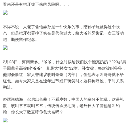
看来还是有把牙拔下来的风险啊。。。
不得不说，人老了含饴弄孙是一件快乐的事，陪孙子玩就得这个状
态，但是把牙都弄掉了实在是代价过大，给大爷的牙齿记一次三等功
吧，顺便留作纪念。
2月23日，河南新乡。“爷爷，什么时候给我们找个漂亮奶奶？”20岁男
子因辈分高被叫“爷爷”，其最大“孙女”32岁。孙女称，每次被叫爷爷，
他都会脸红，家人曾建议改叫哥哥（内部），但他表示叫哥哥就不给
红包。如今大家只是在逢年过节或开玩笑时才这样称呼他，平时关系
融洽。
俗话说德海，幺房出长辈！不看岁数，中国人的辈分不能乱，这是礼
数，该叫爷爷就叫爷爷，传统传承没毛病，老外长大了管他爸叫约
翰，你长大了敢直呼你爸大名吗？