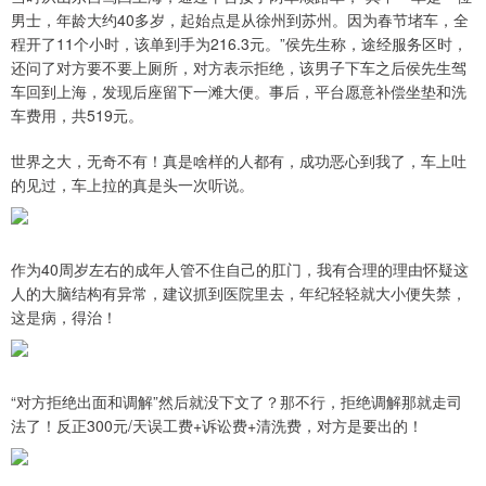
男士，年龄大约40多岁，起始点是从徐州到苏州。因为春节堵车，全
程开了11个小时，该单到手为216.3元。”侯先生称，途经服务区时，
还问了对方要不要上厕所，对方表示拒绝，该男子下车之后侯先生驾
车回到上海，发现后座留下一滩大便。事后，平台愿意补偿坐垫和洗
车费用，共519元。
世界之大，无奇不有！真是啥样的人都有，成功恶心到我了，车上吐
的见过，车上拉的真是头一次听说。
作为40周岁左右的成年人管不住自己的肛门，我有合理的理由怀疑这
人的大脑结构有异常，建议抓到医院里去，年纪轻轻就大小便失禁，
这是病，得治！
“对方拒绝出面和调解”然后就没下文了？那不行，拒绝调解那就走司
法了！反正300元/天误工费+诉讼费+清洗费，对方是要出的！