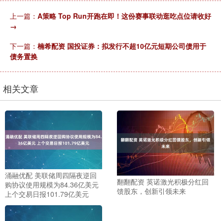
上一篇：
A策略 Top Run开跑在即！这份赛事联动逛吃点位请收好
→
下一篇：
楠希配资 国投证券：拟发行不超10亿元短期公司债用于
债务置换
相关文章
涌融优配 美联储周四隔夜逆回
翻翻配资 英诺激光积极分红回
购协议使用规模为84.36亿美元
馈股东，创新引领未来
上个交易日报101.79亿美元