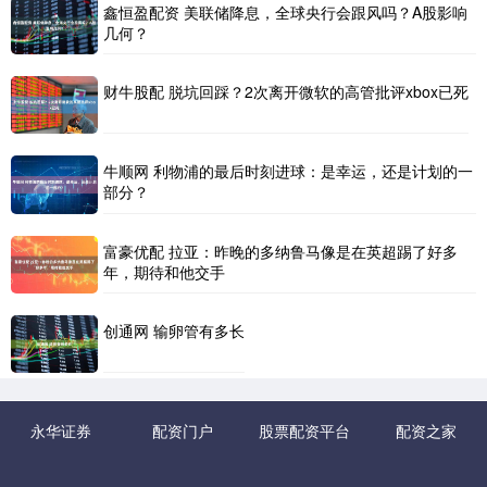
鑫恒盈配资 美联储降息，全球央行会跟风吗？A股影响
几何？
财牛股配 脱坑回踩？2次离开微软的高管批评xbox已死
牛顺网 利物浦的最后时刻进球：是幸运，还是计划的一
部分？
富豪优配 拉亚：昨晚的多纳鲁马像是在英超踢了好多
年，期待和他交手
创通网 输卵管有多长
永华证券
配资门户
股票配资平台
配资之家