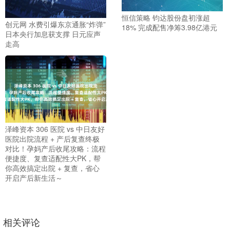
恒信策略 钧达股份盘初涨超
创元网 水费引爆东京通胀“炸弹”
18% 完成配售净筹3.98亿港元
日本央行加息获支撑 日元应声
走高
泽峰资本 306 医院 vs 中日友好
医院出院流程 + 产后复查终极
对比！孕妈产后收尾攻略：流程
便捷度、复查适配性大PK，帮
你高效搞定出院 + 复查，省心
开启产后新生活～
相关评论