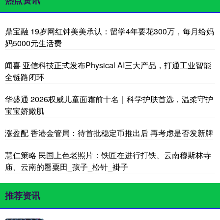
鼎宝融 19岁网红钟美美承认：留学4年要花300万，每月给妈
妈5000元生活费
闻喜 亚信科技正式发布Physical AI三大产品，打通工业智能
全链路闭环
华盛通 2026权威儿童面霜前十名｜科学护肤首选，温柔守护
宝宝娇嫩肌
涨盈配 香港金管局：待首批稳定币推出后 再考虑是否发新牌
慧仁策略 民国上色老照片：铁匠在进行打铁、云南穆斯林寺
庙、云南的罂粟田_孩子_松针_褂子
推荐资讯