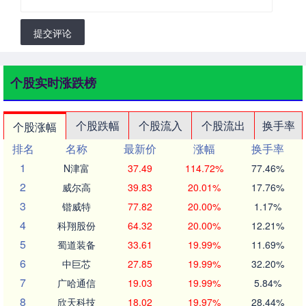
提交评论
个股实时涨跌榜
个股跌幅
个股流入
个股流出
换手率
个股涨幅
排名
名称
最新价
涨幅
换手率
1
N津富
37.49
114.72%
77.46%
2
威尔高
39.83
20.01%
17.76%
3
锴威特
77.82
20.00%
1.17%
4
科翔股份
64.32
20.00%
12.21%
5
蜀道装备
33.61
19.99%
11.69%
6
中巨芯
27.85
19.99%
32.20%
7
广哈通信
19.03
19.99%
5.84%
8
欣天科技
18.02
19.97%
28.44%