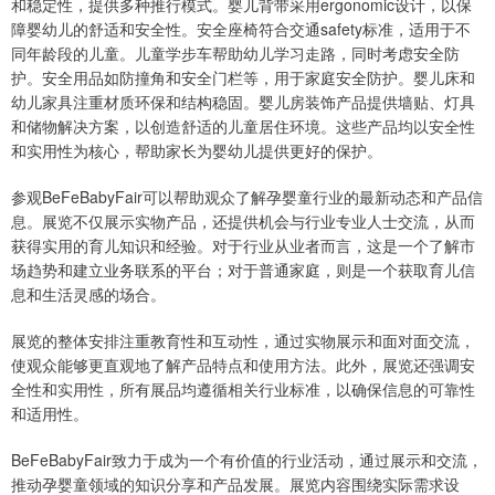
和稳定性，提供多种推行模式。婴儿背带采用ergonomic设计，以保
障婴幼儿的舒适和安全性。安全座椅符合交通safety标准，适用于不
同年龄段的儿童。儿童学步车帮助幼儿学习走路，同时考虑安全防
护。安全用品如防撞角和安全门栏等，用于家庭安全防护。婴儿床和
幼儿家具注重材质环保和结构稳固。婴儿房装饰产品提供墙贴、灯具
和储物解决方案，以创造舒适的儿童居住环境。这些产品均以安全性
和实用性为核心，帮助家长为婴幼儿提供更好的保护。
参观BeFeBabyFair可以帮助观众了解孕婴童行业的最新动态和产品信
息。展览不仅展示实物产品，还提供机会与行业专业人士交流，从而
获得实用的育儿知识和经验。对于行业从业者而言，这是一个了解市
场趋势和建立业务联系的平台；对于普通家庭，则是一个获取育儿信
息和生活灵感的场合。
展览的整体安排注重教育性和互动性，通过实物展示和面对面交流，
使观众能够更直观地了解产品特点和使用方法。此外，展览还强调安
全性和实用性，所有展品均遵循相关行业标准，以确保信息的可靠性
和适用性。
BeFeBabyFair致力于成为一个有价值的行业活动，通过展示和交流，
推动孕婴童领域的知识分享和产品发展。展览内容围绕实际需求设