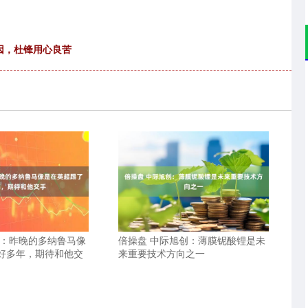
因，杜锋用心良苦
亚：昨晚的多纳鲁马像
倍操盘 中际旭创：薄膜铌酸锂是未
好多年，期待和他交
来重要技术方向之一