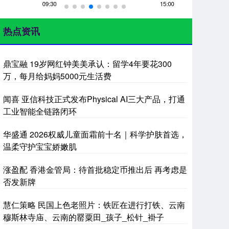
热点资讯
鼎宝融 19岁网红钟美美承认：留学4年要花300
万，每月给妈妈5000元生活费
闻喜 亚信科技正式发布Physical AI三大产品，打通
工业智能全链路闭环
华盛通 2026权威儿童面霜前十名｜科学护肤首选，
温柔守护宝宝娇嫩肌
涨盈配 香港金管局：待首批稳定币推出后 再考虑是
否发新牌
慧仁策略 民国上色老照片：铁匠在进行打铁、云南
穆斯林寺庙、云南的罂粟田_孩子_松针_褂子