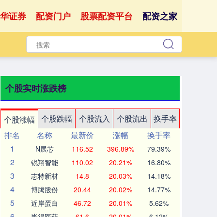
华证券
配资门户
股票配资平台
配资之家
个股实时涨跌榜
个股跌幅
个股流入
个股流出
换手率
个股涨幅
排名
名称
最新价
涨幅
换手率
1
N展芯
116.52
396.89%
79.39%
2
锐翔智能
110.02
20.21%
16.80%
3
志特新材
14.8
20.03%
14.18%
4
博腾股份
20.44
20.02%
14.77%
5
近岸蛋白
46.72
20.01%
5.62%
6
毕得医药
61.6
20.01%
6.12%