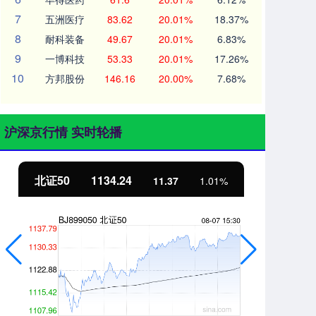
7
五洲医疗
83.62
20.01%
18.37%
8
耐科装备
49.67
20.01%
6.83%
9
一博科技
53.33
20.01%
17.26%
10
方邦股份
146.16
20.00%
7.68%
沪深京行情 实时轮播
北证50
1134.24
创
11.37
1.01%