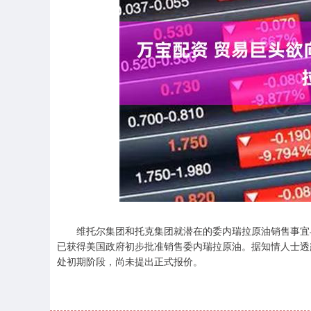
深证成指
14311.01
.68
1.02%
200.89
1
维托尔集团和托克集团就潜在的委内瑞拉原油销售事宜与
已获得美国政府初步批准销售委内瑞拉原油。据知情人士透
处初期阶段，尚未提出正式报价。