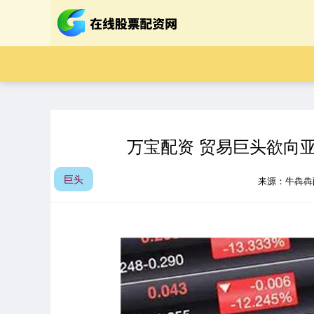
万宝配资 贸易巨头欲向
巨头
来源：牛犇