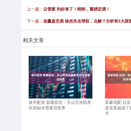
上一篇：
云管家 利好来了！刚刚，重磅定调！
下一篇：
创赢盘交易 徐杰失去球权，点解？分析有3大原
相关文章
俊升配资 新疆昌吉：天山天池风景
富豪优配 拉
区宛如冰雪童话世界
是在英超踢了
手